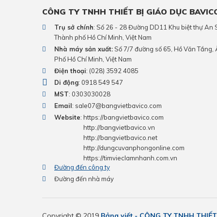
CÔNG TY TNHH THIẾT BỊ GIÁO DỤC BAVIC
Trụ sở chính
: Số 26 - 28 Đường DD11 Khu biệt thự A
Thành phố Hồ Chí Minh, Việt Nam
Nhà máy sản xuất:
Số 7/7 đường số 65, Hồ Văn Tắng,
Phố Hồ Chí Minh, Việt Nam
Điện thoại
:
(028) 3592 4085
Di động
:
0918 549 547
MST
: 0303030028
Email
:
sale07@bangvietbavico.com
Website
:
https://bangvietbavico.com
http://bangvietbavico.vn
http://bangvietbavico.net
http://dungcuvanphongonline.com
https://timvieclamnhanh.com.vn
Đường đến công ty
Đường đến nhà máy
Copyright © 2019
Bảng viết - CÔNG TY TNHH THIẾT