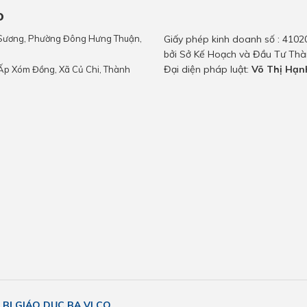
O
n Sương, Phường Đông Hưng Thuận,
Giấy phép kinh doanh số : 4102
bởi Sở Kế Hoạch và Đầu Tư Thà
Đại diện pháp luật:
Võ Thị Hạn
 Ấp Xóm Đồng, Xã Củ Chi, Thành
 BỊ GIÁO DỤC BA VI CO