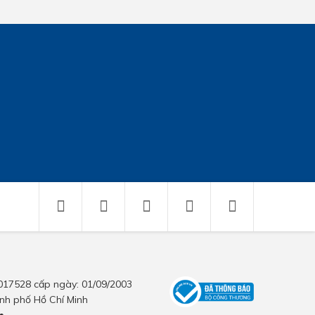
017528 cấp ngày: 01/09/2003
nh phố Hồ Chí Minh