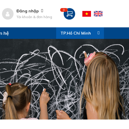
0
Đăng nhập
Tài khoản & đơn hàng
n hệ
TP.Hồ Chí Minh