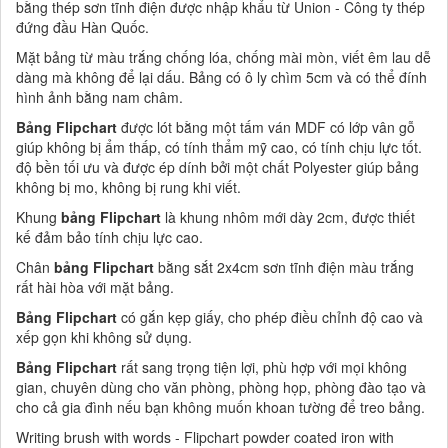
bằng thép sơn tĩnh điện được nhập khẩu từ Union - Công ty thép
đứng đầu Hàn Quốc.
Mặt bảng từ màu trắng chống lóa, chống mài mòn, viết êm lau dễ
dàng mà không để lại dấu. Bảng có ô ly chìm 5cm và có thể đính
hình ảnh bằng nam châm.
Bảng Flipchart
được lót bằng một tấm ván MDF có lớp vân gỗ
giúp không bị ẩm thấp, có tính thẩm mỹ cao, có tính chịu lực tốt.
độ bền tối ưu và được ép dính bởi một chất Polyester giúp bảng
không bị mo, không bị rung khi viết.
Khung
bảng Flipchart
là khung nhôm mới dày 2cm, được thiết
kế đảm bảo tính chịu lực cao.
Chân
bảng Flipchart
bằng sắt 2x4cm sơn tĩnh điện màu trắng
rất hài hòa với mặt bảng.
Bảng Flipchart
có gắn kẹp giấy, cho phép điều chỉnh độ cao và
xếp gọn khi không sử dụng.
Bảng Flipchart
rất sang trọng tiện lợi, phù hợp với mọi không
gian, chuyên dùng cho văn phòng, phòng họp, phòng đào tạo và
cho cả gia đình nếu bạn không muốn khoan tường để treo bảng.
Writing brush with words - Flipchart powder coated iron with