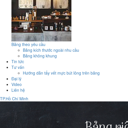
Bảng theo yêu cầu
Bảng kích thước ngoài nhu cầu
Bảng không khung
Tin tức
Tư vấn
Hướng dẫn tẩy vết mực bút lông trên bảng
Đại lý
Video
Liên hệ
TP.Hồ Chí Minh