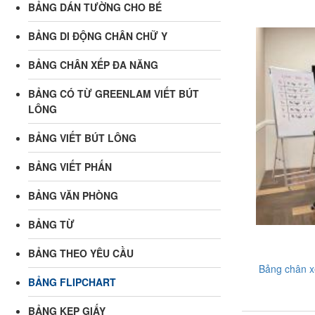
BẢNG DÁN TƯỜNG CHO BÉ
BẢNG DI ĐỘNG CHÂN CHỮ Y
BẢNG CHÂN XẾP ĐA NĂNG
BẢNG CÓ TỪ GREENLAM VIẾT BÚT
LÔNG
BẢNG VIẾT BÚT LÔNG
BẢNG VIẾT PHẤN
BẢNG VĂN PHÒNG
BẢNG TỪ
BẢNG THEO YÊU CẦU
Bảng chân x
BẢNG FLIPCHART
BẢNG KẸP GIẤY