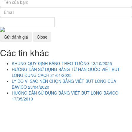
Gửi đánh giá
Close
Các tin khác
KHUNG QUY ĐỊNH BẢNG TREO TƯỜNG
13/10/2025
HƯỚNG DẪN SỬ DỤNG BẢNG TỪ HÀN QUỐC VIẾT BÚT
LÔNG ĐÚNG CÁCH
21/01/2025
LÝ DO VÌ SAO NÊN CHỌN BẢNG VIẾT BÚT LÔNG CỦA
BAVICO
23/04/2020
HƯỚNG DẪN SỬ DỤNG BẢNG VIẾT BÚT LÔNG BAVICO
17/05/2019