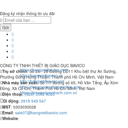
Đăng ký nhận thông tin ưu đãi
Gửi
CÔNG TY TNHH THIẾT BỊ GIÁO DỤC BAVICO
https://bangvietbavico.com
Trụ sở chính
: Số 26 - 28 Đường DD11 Khu biệt thự An Sương,
http://bangvietbavico.vn
Phường Đông Hưng Thuận, Thành phố Hồ Chí Minh, Việt Nam
http://bangvietbavico.net
Nhà máy sản xuất:
Số 7/7 đường số 65, Hồ Văn Tắng, Ấp Xóm
http://dungcuvanphongonline.com
Đồng, Xã Củ Chi, Thành Phố Hồ Chí Minh, Việt Nam
https://timvieclamnhanh.com.vn
Điện thoại
:
(028) 3592 4085
Di động
:
0918 549 547
MST
: 0303030028
Email
:
sale07@bangvietbavico.com
Website
: