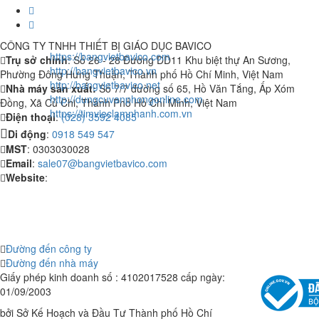
CÔNG TY TNHH THIẾT BỊ GIÁO DỤC BAVICO
https://bangvietbavico.com
Trụ sở chính
: Số 26 - 28 Đường DD11 Khu biệt thự An Sương,
http://bangvietbavico.vn
Phường Đông Hưng Thuận, Thành phố Hồ Chí Minh, Việt Nam
http://bangvietbavico.net
Nhà máy sản xuất:
Số 7/7 đường số 65, Hồ Văn Tắng, Ấp Xóm
http://dungcuvanphongonline.com
Đồng, Xã Củ Chi, Thành Phố Hồ Chí Minh, Việt Nam
https://timvieclamnhanh.com.vn
Điện thoại
:
(028) 3592 4085
Di động
:
0918 549 547
MST
: 0303030028
Email
:
sale07@bangvietbavico.com
Website
:
Đường đến công ty
Đường đến nhà máy
Giấy phép kinh doanh số : 4102017528 cấp ngày:
01/09/2003
bởi Sở Kế Hoạch và Đầu Tư Thành phố Hồ Chí